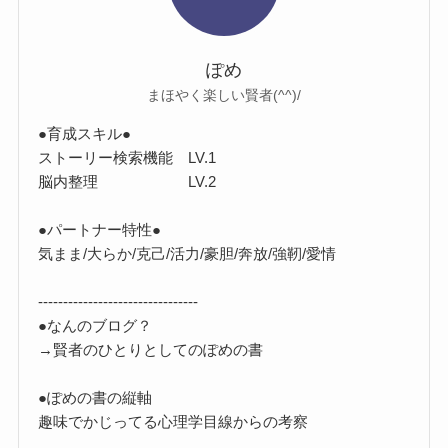
ぽめ
まほやく楽しい賢者(^^)/
●育成スキル●
ストーリー検索機能 LV.1
脳内整理 LV.2
●パートナー特性●
気まま/大らか/克己/活力/豪胆/奔放/強靭/愛情
--------------------------------
●なんのブログ？
→賢者のひとりとしてのぽめの書
●ぽめの書の縦軸
趣味でかじってる心理学目線からの考察