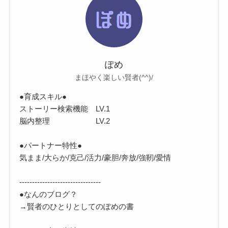
ぽめ
まほやく楽しい賢者(^^)/
●育成スキル●
ストーリー検索機能 LV.1
脳内整理 LV.2
●パートナー特性●
気まま/大らか/克己/活力/豪胆/奔放/強靭/愛情
--------------------------------
●なんのブログ？
→賢者のひとりとしてのぽめの書