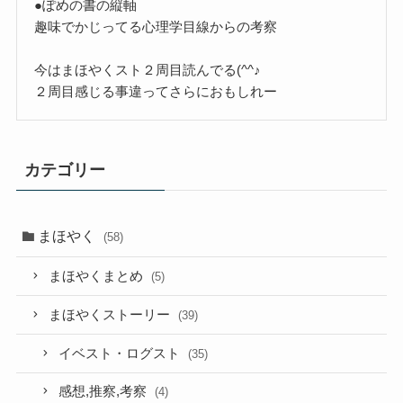
●ぽめの書の縦軸
趣味でかじってる心理学目線からの考察
今はまほやくスト２周目読んでる(^^♪
２周目感じる事違ってさらにおもしれー
カテゴリー
まほやく
(58)
まほやくまとめ
(5)
まほやくストーリー
(39)
イベスト・ログスト
(35)
感想,推察,考察
(4)