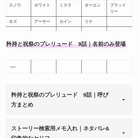
様。
アーサー
カイン
リケ
ら、全部水の泡だ。
賢
者
舌ぺろ
じゃあ、シンプルな方法で行
こうか。
矜持と祝祭のプレリュード 7話
｜
登場人物<厄災
ねえ、賢者様。
の傷>
はあ……。
賢者でもだめなんですかね。
＜
カイン＞
矜持と祝祭のプレリュード 7話｜名前のみ登場
今日は良い子じゃの、ブラッ
ドリー。