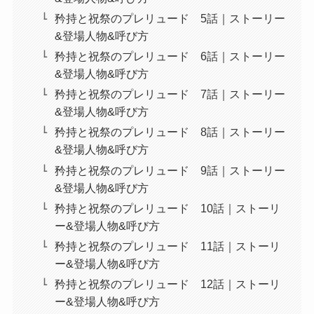
目次
【まほやくイベント】矜持と祝祭のプレリ
ュード｜ストーリー&登場人物&関連スト&
呼び方まとめ
【まほやくイベント】矜持と祝祭のプレリュ
ードを読む前に読んでほしいストーリー
矜持と祝祭のプレリュード 1話｜ストーリー
&登場人物&呼び方
矜持と祝祭のプレリュード 2話｜ストーリー
&登場人物&呼び方
矜持と祝祭のプレリュード 3話｜ストーリー
&登場人物&呼び方