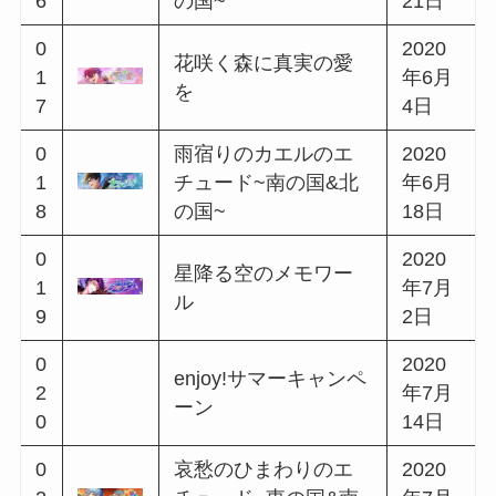
0
ュード~北の国&中央
年1月
6
の国~
31日
0
2020
月夜の城のショコラ
0
年2月
トリー
7
13日
0
2020
100万DL記念キャン
0
年2月
ペーン
8
21日
0
悪戯好きな仮面のエ
2020
0
チュード~西の国&南
年3月
9
の国~
4日
0
2020
夢幻の城のコンフィ
1
年3月
ズリー
0
15日