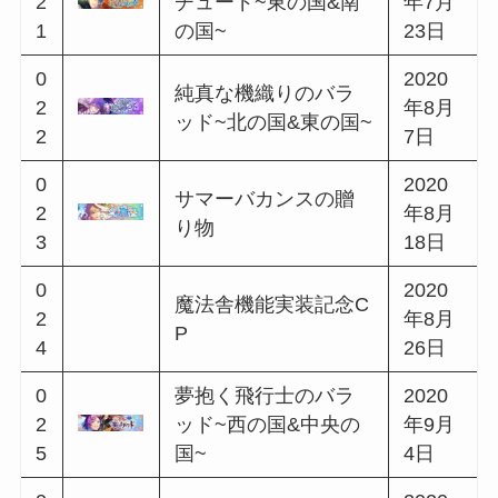
0
2020
1
春満開キャンペーン
年3月
1
23日
0
2020
青春と春嵐のノスタ
1
年4月
ルジー
2
3日
0
2020
孤高な盗賊のエチュ
1
年4月
ード~北の国&西の国~
3
20日
0
2020
泡沫の夜の魔法にか
1
年5月
けられて
4
1日
0
2020
Half Anniversaryキャ
1
年5月
ンペーン