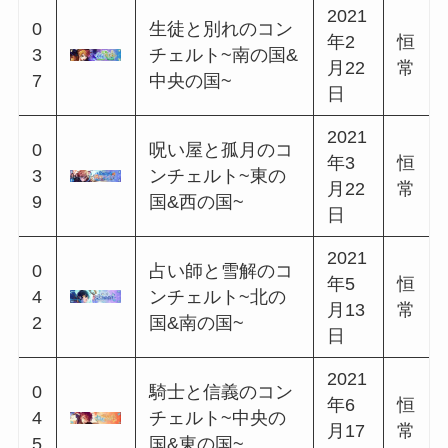
2020
0
孤高な盗賊のエチ
年4
恒
1
ュード~北の国&西
月20
常
3
の国~
日
2020
0
神聖なる宝剣のエ
年5
恒
1
チュード~中央の
月21
常
6
国&東の国~
日
2020
0
雨宿りのカエルの
年6
恒
1
エチュード~南の
月18
常
8
国&北の国~
日
2020
0
哀愁のひまわりの
年7
恒
2
エチュード~東の
月23
常
1
国&南の国~