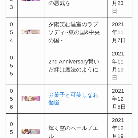
0
2021
1.5 Anniversaryキャン
4
年5月
ペーン
3
21日
0
2021
ローレライの涙は湖
4
年6月
に溶けて
4
3日
0
騎士と信義のコンチ
2021
4
ェルト~中央の国&東
年6月
5
の国~
17日
0
2021
零れた夢のステラー
4
年7月
ト
6
7日
0
慕情燃える海街のラ
2021
4
プソディ~西の国&南
年7月
7
の国~
23日