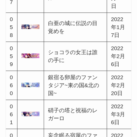
0
流星かける橋のラプ
2021
4
ソディ~中央の国&北
年8月
8
の国~
8日
0
2021
眠れぬ夜のカンペッ
4
年8月
ジオ
9
21日
0
祈り咲く雪街のラプ
2021
5
ソディ~北の国&西の
年9月
0
国~
9日
0
2021
彷徨う夜に導きをか
5
年9月
ざして
1
22日
0
花根付く診療所のラ
2021
5
プソディ~南の国&東
年10