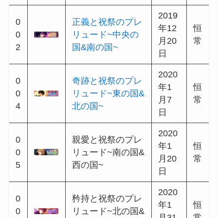
0
軌跡記す本屋のファ
年10
7
ンタジア~中央の国&
月12
5
西の国~
日
2022
0
闇夜に灯る絆のルミ
年10
7
エール
月23
6
日
イベスト・ログストの個人的おすすめ
をまと
めています(*’ω’*)
興味があればどうぞ！
あわせて読みたい
まほやく｜イベスト読んだ順記録
&おすすめと選択復刻イベントの