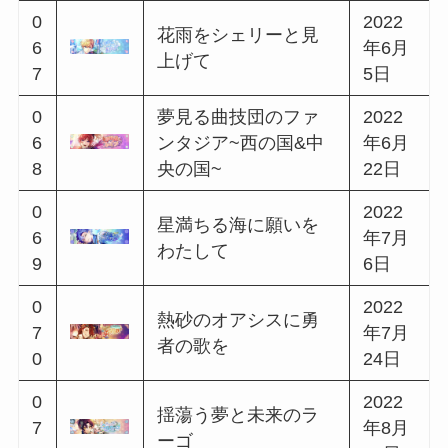
6
月5日
2021
0
輝く空のペールノエ
年12
5
ル
月19
7
日
0
2022
白亜の城に伝説の目
5
年1月
覚めを
8
7日
0
2022
ショコラの女王は誰
5
年2月
の手に
9
6日
0
銀宿る卵屋のファン
2022
6
タジア~東の国&北の
年2月
0
国~
20日