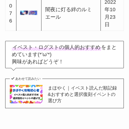
0
2022
2.5 Anniversaryキャン
6
年5月
ペーン
6
20日
0
2022
花雨をシェリーと見
6
年6月
上げて
7
5日
0
夢見る曲技団のファ
2022
6
ンタジア~西の国&中
年6月
8
央の国~
22日
0
2022
星満ちる海に願いを
6
年7月
わたして
9
6日
0
2022
熱砂のオアシスに勇
7
年7月