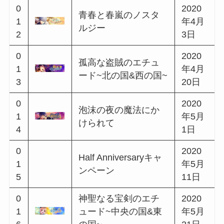
2019
0
正義と祝祭のプレリ
年12
0
ュード~中央の国&南
月20
2
の国~
日
0
2020
New Year キャンペー
0
年1月
ン
3
1日
0
奇跡と祝祭のプレリ
2020
0
ュード~東の国&北の
年1月
4
国~
7日
0
親愛と祝祭のプレリ
2020
0
ュード~南の国&西の
年1月
5
国~
20日
0
矜持と祝祭のプレリ
2020