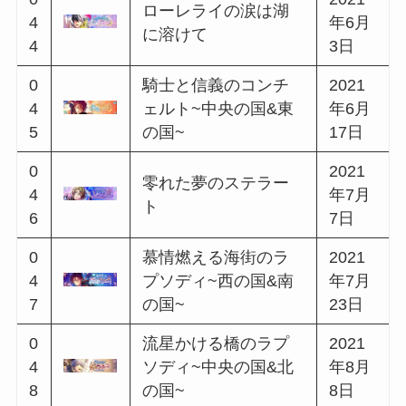
日
0
2021
幸せの鐘に願いを込
3
年1月
めて
4
7日
0
音楽家と狂騒のコン
2021
3
チェルト~西の国&北
年1月
5
の国~
22日
0
2021
ショコラと魔法の青
3
年2月
い鳥
6
8日
0
生徒と別れのコンチ
2021
3
ェルト~南の国&中央
年2月
7
の国~
22日
0
2021
再会と軌跡のバンケ