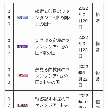
2021
0
音楽家と狂騒のコ
年1
恒
3
ンチェルト~西の
月22
常
5
国&北の国~
日
2021
0
生徒と別れのコン
年2
恒
3
チェルト~南の国&
月22
常
7
中央の国~
日
2021
0
呪い屋と孤月のコ
年3
恒
3
ンチェルト~東の
月22
常
9
国&西の国~
日
2021
0
占い師と雪解のコ
年5
恒
4
ンチェルト~北の