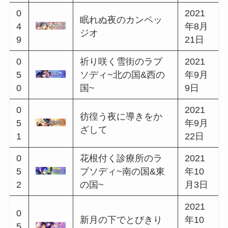
3
年3月
ット
8
8日
0
呪い屋と孤月のコン
2021
3
チェルト~東の国&西
年3月
9
の国~
22日
0
2021
パラドックス・ロイ
4
年4月
ド
0
5日
0
2021
天空の宴に春を招い
4
年4月
て
1
30日
0
占い師と雪解のコン
2021
4
チェルト~北の国&南
年5月
2
の国~
13日