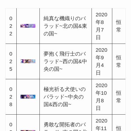
ャ
2019
0
欲望と祝祭のプレ
年12
恒
0
リュード~西の国&
月10
常
1
東の国~
日
2019
0
正義と祝祭のプレ
年12
恒
0
リュード~中央の
月20
常
2
国&南の国~
日
2020
0
奇跡と祝祭のプレ
年1
恒
0
リュード~東の国&
月7
常
4
北の国~
日
2020
0
親愛と祝祭のプレ
年1
恒