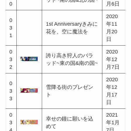
2
年7月
ーン
0
14日
0
哀愁のひまわりのエ
2020
2
チュード~東の国&南
年7月
1
の国~
23日
0
2020
純真な機織りのバラ
2
年8月
ッド~北の国&東の国~
2
7日
0
2020
サマーバカンスの贈
2
年8月
り物
3
18日
0
2020
魔法舎機能実装記念C
2
年8月
P
4
26日