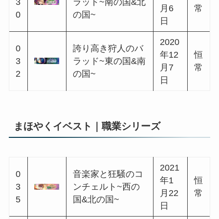
0
リュード~南の国&
月20
常
5
西の国~
日
2020
0
矜持と祝祭のプレ
年1
恒
0
リュード~北の国&
月31
常
6
中央の国~
日
まほやくイベスト｜初めての訓練シリーズ
2020
0
悪戯好きな仮面の
年3
恒
0
エチュード~西の
月4
常
9
国&南の国~
日