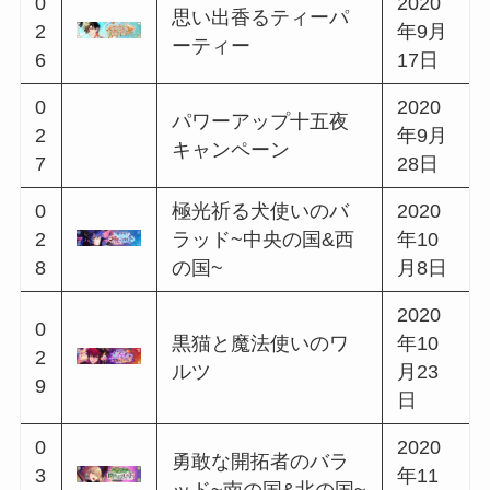
5
11日
0
神聖なる宝剣のエチ
2020
1
ュード~中央の国&東
年5月
6
の国~
21日
0
2020
花咲く森に真実の愛
1
年6月
を
7
4日
0
雨宿りのカエルのエ
2020
1
チュード~南の国&北
年6月
8
の国~
18日
0
2020
星降る空のメモワー
1
年7月
ル
9
2日
0
2020
enjoy!サマーキャンペ