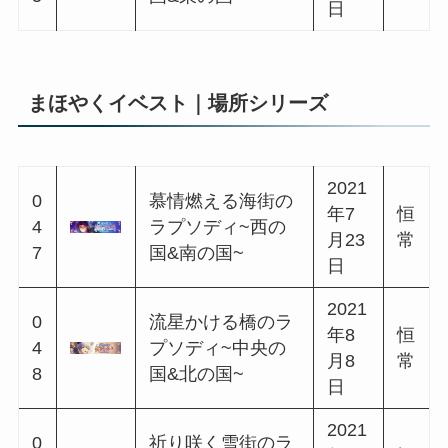
日
まほやくイベスト｜依頼人シリーズ
2020
0
純真な機織りのバ
年8
恒
2
ラッド~北の国&東
月7
常
2
の国~
日
2020
0
夢抱く飛行士のバ
年9
恒
2
ラッド~西の国&中
月4
常
5
央の国~
日
2020
0
極光祈る犬使いの