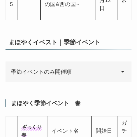
月13
常
2
国&南の国~
日
2021
0
騎士と信義のコン
年6
恒
4
チェルト~中央の
月17
常
5
国&東の国~
日
まほやくイベスト｜場所シリーズ
2021
0
慕情燃える海街の
年7
恒
4
ラプソディ~西の
月23
常
7
国&南の国~
日