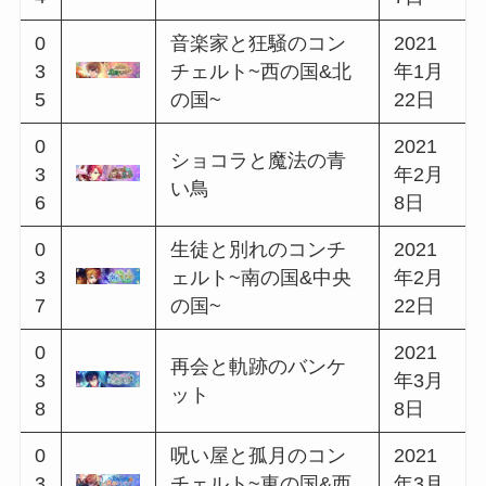
0
夢抱く飛行士のバラ
2020
2
ッド~西の国&中央の
年9月
5
国~
4日
0
2020
思い出香るティーパ
2
年9月
ーティー
6
17日
0
2020
パワーアップ十五夜
2
年9月
キャンペーン
7
28日
0
極光祈る犬使いのバ
2020
2
ラッド~中央の国&西
年10
8
の国~
月8日
2020
0
黒猫と魔法使いのワ
年10
2
ルツ
月23