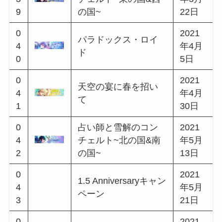
9
日
0
2020
勇敢な開拓者のバラ
3
年11
ッド~南の国&北の国~
0
月6日
2020
0
1st Anniversaryきみに
年11
3
花を、空に魔法を
月20
1
日
0
2020
誇り高き狩人のバラ
3
年12
ッド~東の国&南の国~
2
月7日
2020
0
雪降る街のプレゼン
年12
3
ト
月17
3