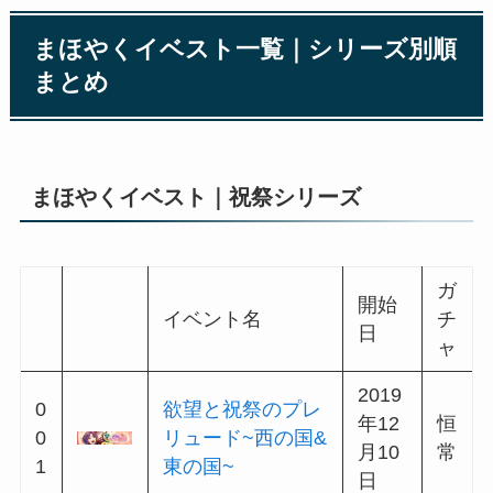
者の歌を
0
24日
0
2022
揺蕩う夢と未来のラ
7
年8月
ーゴ
1
17日
0
2022
白樹のもとで優しく
7
年8月
嘘を
2
28日
0
2022
未完のワインに思い
7
年9月
を馳せて
3
11日
0
2022
巨匠に贈る希望のル
7
年10
ネサンス
4
月1日
2022