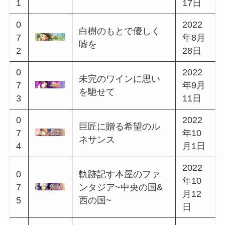
0
2022
硝子の塔と祝福のレ
6
年3月
ガーロ
1
6日
0
妄念眠る宿屋のファ
2022
6
ンタジア~北の国&南
年3月
2
の国~
23日
0
2022
6
月花妖異譚
年4月
3
4日
0
2022
泣き虫うさぎと帽子
6
年4月
のフロル
4
18日
0
2022
硝煙に捧ぐ宴のテゾ
6
年4月
ーロ
5
30日