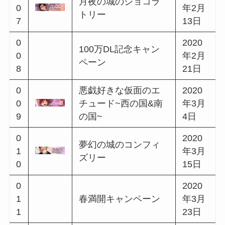
まほやくイベスト一覧｜開催順まとめ
開始
イベント名
日
2019
0
欲望と祝祭のプレリ
年12
0
ュード~西の国&東の
月10
1
国~
日