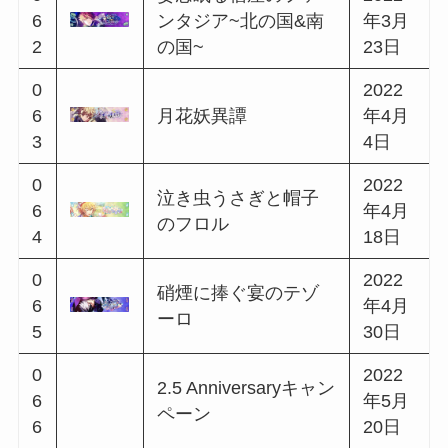
2
の国~
月3日
2021
0
新月の下でとびきり
年10
5
の悪戯を
月23
3
日
0
夕陽笑む温室のラプ
2021
5
ソディ~東の国&中央
年11
4
の国~
月7日
2021
0
2nd Anniversary繋い
年11
5
だ絆は魔法のように
月19
5
日
0
2021
お菓子と可笑しなお
5
年12
伽噺