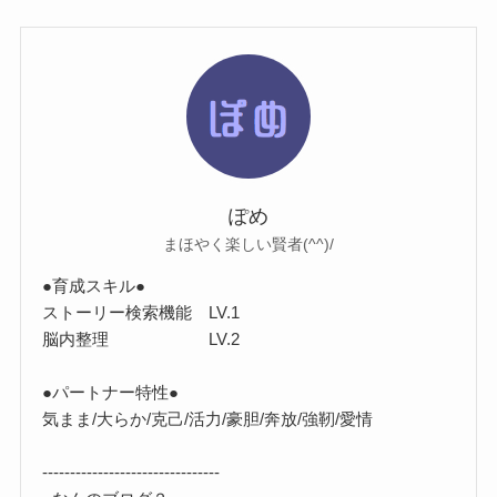
ぽめ
まほやく楽しい賢者(^^)/
●育成スキル●
ストーリー検索機能 LV.1
脳内整理 LV.2
●パートナー特性●
気まま/大らか/克己/活力/豪胆/奔放/強靭/愛情
--------------------------------